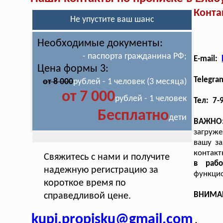
Конта
Не упустите ваш шанс
Необходимые документы:
- паспорта гражданина РФ;
E-mail:
Цена формы 3:
Telegra
от 8 000
рублей - 1 человек (3 месяца)
от 7 000
рублей - 1 человек
Тел: 7-
Бесплатно
дети
ВАЖНО
загруже
вашу за
контакт
Свяжитесь с нами и получите
в раб
надежную регистрацию за
функцио
короткое время по
ВНИМАНИ
справедливой цене.
kupi.propisku@gmail.com